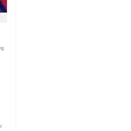
ơng
ư: