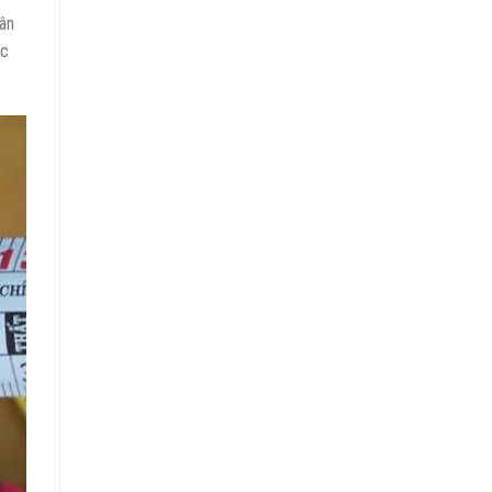
ân
ớc