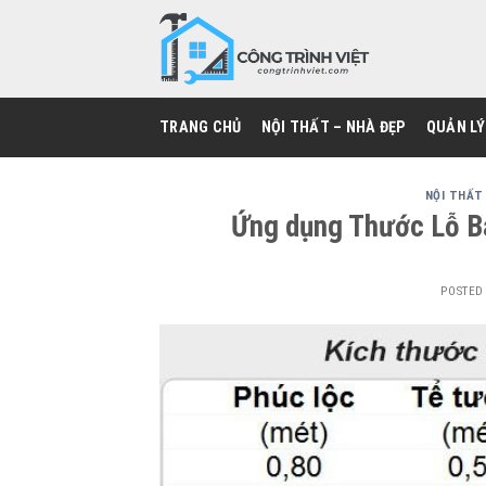
Skip
to
content
TRANG CHỦ
NỘI THẤT – NHÀ ĐẸP
QUẢN LÝ
NỘI THẤT 
Ứng dụng Thước Lỗ Ba
POSTED