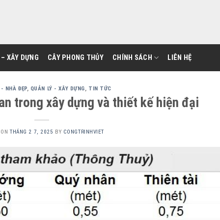
 – XÂY DỰNG
CÂY PHONG THỦY
CHÍNH SÁCH
LIÊN HỆ
- NHÀ ĐẸP
,
QUẢN LÝ - XÂY DỰNG
,
TIN TỨC
n trong xây dựng và thiết kế hiện đại
 ON
THÁNG 2 7, 2025
BY
CONGTRINHVIET