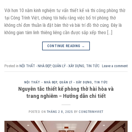
Với hơn 10 năm kinh nghiệm tư vấn thiết kế và thi công phòng thờ
tại Công Trình Việt, chúng tôi hiểu rằng việc bố trí phòng thờ
không chỉ đơn thuần là đặt bàn thờ và bài trí đồ thờ cúng. Đây là
không gian tâm linh thiêng liêng cần được sắp xếp theo […]
CONTINUE READING
→
Posted in
NỘI THẤT - NHÀ ĐẸP
,
QUẢN LÝ - XÂY DỰNG
,
TIN TỨC
Leave a comment
NỘI THẤT - NHÀ ĐẸP
,
QUẢN LÝ - XÂY DỰNG
,
TIN TỨC
Nguyên tắc thiết kế phòng thờ hài hòa và
trang nghiêm – Hướng dẫn chi tiết
POSTED ON
THÁNG 2 8, 2025
BY
CONGTRINHVIET