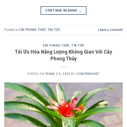
CONTINUE READING
→
Posted in
CÂY PHONG THỦY
,
TIN TỨC
Leave a comment
CÂY PHONG THỦY
,
TIN TỨC
Tối Ưu Hóa Năng Lượng Không Gian Với Cây
Phong Thủy
POSTED ON
THÁNG 2 8, 2025
BY
CONGTRINHVIET