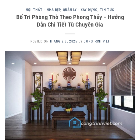
NỘI THẤT - NHÀ ĐẸP
,
QUẢN LÝ - XÂY DỰNG
,
TIN TỨC
Bố Trí Phòng Thờ Theo Phong Thủy – Hướng
Dẫn Chi Tiết Từ Chuyên Gia
POSTED ON
THÁNG 2 8, 2025
BY
CONGTRINHVIET