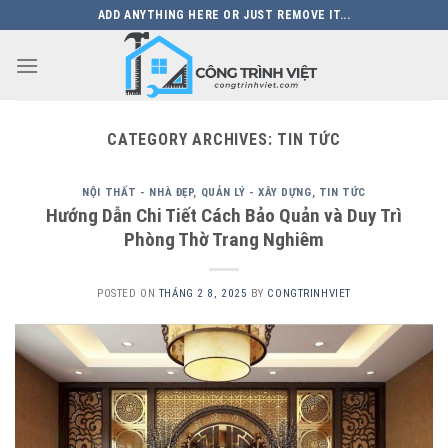
Skip
ADD ANYTHING HERE OR JUST REMOVE IT...
to
content
CATEGORY ARCHIVES:
TIN TỨC
NỘI THẤT - NHÀ ĐẸP
,
QUẢN LÝ - XÂY DỰNG
,
TIN TỨC
Hướng Dẫn Chi Tiết Cách Bảo Quản và Duy Trì
Phòng Thờ Trang Nghiêm
POSTED ON
THÁNG 2 8, 2025
BY
CONGTRINHVIET