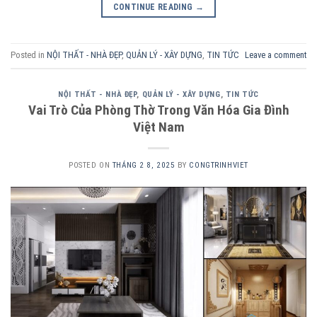
CONTINUE READING
→
Posted in
NỘI THẤT - NHÀ ĐẸP
,
QUẢN LÝ - XÂY DỰNG
,
TIN TỨC
Leave a comment
NỘI THẤT - NHÀ ĐẸP
,
QUẢN LÝ - XÂY DỰNG
,
TIN TỨC
Vai Trò Của Phòng Thờ Trong Văn Hóa Gia Đình
Việt Nam
POSTED ON
THÁNG 2 8, 2025
BY
CONGTRINHVIET