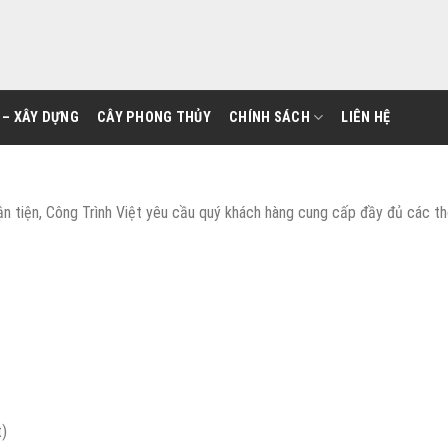
 – XÂY DỰNG
CÂY PHONG THỦY
CHÍNH SÁCH
LIÊN HỆ
n tiện, Công Trình Việt yêu cầu quý khách hàng cung cấp đầy đủ các thô
t)